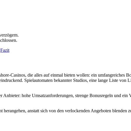
erzögern.
chlossen.
Fazit
shore-Casinos, die alles auf einmal bieten wollen: ein umfangreiches B
eeindruckend. Spielautomaten bekannter Studios, eine lange Liste von
er Anbieter: hohe Umsatzanforderungen, strenge Bonusregeln und ein V
icht herangehen, anstatt sich von den verlockenden Angeboten blenden zu