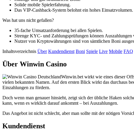
Solide mobile Spielerfahrung.
Das VIP-Cashback-System belohnt ein hohes Einsatzvolumen.
Was hat uns nicht gefallen?
35-fache Umsatzanforderung bei allen Spielen.
Strenge KYC- und Zahlungsprüfungen können Auszahlungen v
Nutzer von Kryptowährungen sind von sämtlichen Boni ausges
Inhaltsverzeichnis
Über
Kundendienst
Boni
Spiele
Live
Mobile
FAQ
Über Winwin Casino
Winwin.bet wirkt wie eines dieser Off
vielen bekannten Namen. Auf den ersten Blick wirkt das durchaus b
Einzahlungen zu fördern.
Doch wenn man genauer hinsieht, zeigt sich der übliche Haken solch
kann, wenn es wirklich darauf ankommt – bei Auszahlungen.
Das Angebot ist nicht schlecht, aber man sollte mit der nötigen Vors
Kundendienst