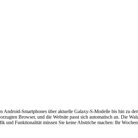
en Android-Smartphones über aktuelle Galaxy-S-Modelle bis hin zu den
rzugten Browser, und die Website passt sich automatisch an. Die Walze
fik und Funktionalität müssen Sie keine Abstriche machen: Ihr Woche