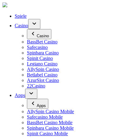
Spiele
Casino
Casino
BassBet Casino
Safecasino
Spinbara Casino
Spinit Casino
Legiano Casino
AllySpin Casino
Betlabel Casino
AzurSlot Casino
22Casino
Apps
Apps
AllySpin Casino Mobile
Safecasino Mobile
BassBet Casino Mobile
Spinbara Casino Mobile
Spinit Casino Mobile