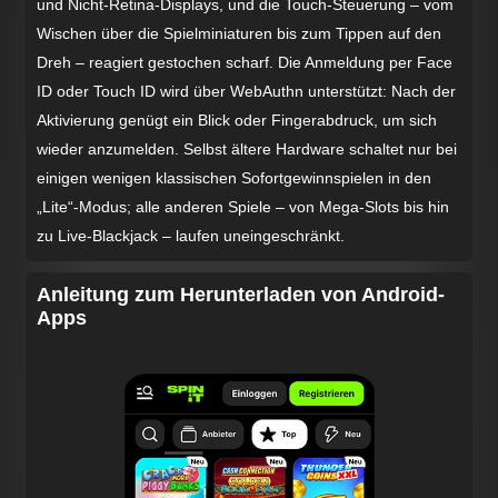
und Nicht-Retina-Displays, und die Touch-Steuerung – vom
Wischen über die Spielminiaturen bis zum Tippen auf den
Dreh – reagiert gestochen scharf. Die Anmeldung per Face
ID oder Touch ID wird über WebAuthn unterstützt: Nach der
Aktivierung genügt ein Blick oder Fingerabdruck, um sich
wieder anzumelden. Selbst ältere Hardware schaltet nur bei
einigen wenigen klassischen Sofortgewinnspielen in den
„Lite“-Modus; alle anderen Spiele – von Mega-Slots bis hin
zu Live-Blackjack – laufen uneingeschränkt.
Anleitung zum Herunterladen von Android-
Apps