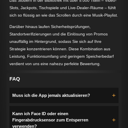
Das Stöbern in der Bibliothek mit über 5.000 Titeln – Video-
Slots, Jackpots, Tischspiele und Live-Dealer-Räume – fühlt
sich so flüssig an wie das Scrollen durch eine Musik-Playlist.
Darüber hinaus laufen Sicherheitsprüfungen,
Standortverifizierungen und die Einlösung von Promos
unauffällig im Hintergrund, sodass Sie sich auf Ihre
Strategie konzentrieren können. Diese Kombination aus
Leistung, Funktionsumfang und geringem Speicherbedarf
verdient von uns eine nahezu perfekte Bewertung.
FAQ
Muss ich die App jemals aktualisieren?
Kann ich Face ID oder einen
Fingerabdrucksensor zum Entsperren
verwenden?