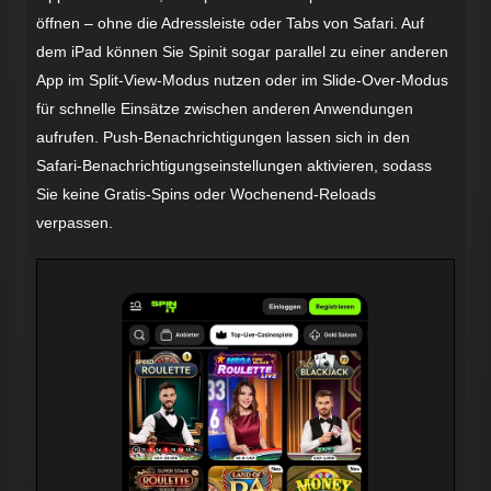
öffnen – ohne die Adressleiste oder Tabs von Safari. Auf
dem iPad können Sie Spinit sogar parallel zu einer anderen
App im Split-View-Modus nutzen oder im Slide-Over-Modus
für schnelle Einsätze zwischen anderen Anwendungen
aufrufen. Push-Benachrichtigungen lassen sich in den
Safari-Benachrichtigungseinstellungen aktivieren, sodass
Sie keine Gratis-Spins oder Wochenend-Reloads
verpassen.