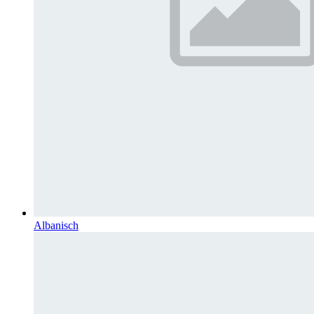
Albanisch