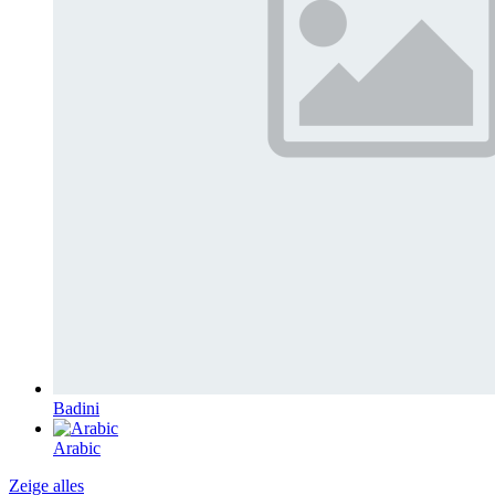
Badini
Arabic
Zeige alles