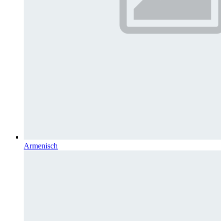
Armenisch