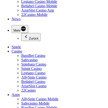
Legiano Casino Mobile
Betlabel Casino Mobile
AzurSlot Casino App
22Casino Mobile
News
Mehr
Zurück
Spiele
Casino
BassBet Casino
Safecasino
Spinbara Casino
Spinit Casino
Legiano Casino
AllySpin Casino
Betlabel Casino
AzurSlot Casino
22Casino
Apps
AllySpin Casino Mobile
Safecasino Mobile
BassBet Casino Mobile