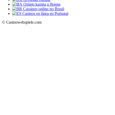
Onlajn kazina u Bosna
Cassinos online no Brasil
Casinos en línea en Portugal
©
Casinowebspiele.com