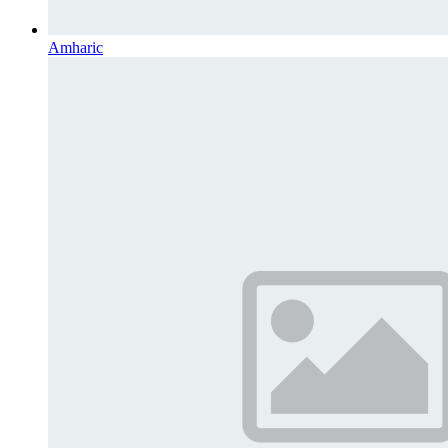
Amharic