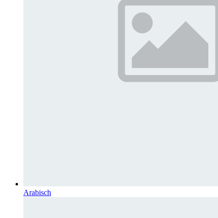
Arabisch