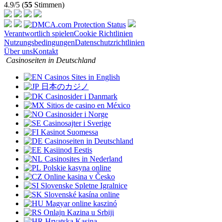
4.9/5 (
55
Stimmen)
Verantwortlich spielen
Cookie Richtlinien
Nutzungsbedingungen
Datenschutzrichtlinien
Über uns
Kontakt
Casinoseiten in Deutschland
Casinos Sites in English
日本のカジノ
Casinosider i Danmark
Sitios de casino en México
Casinosider i Norge
Casinosajter i Sverige
Kasinot Suomessa
Casinoseiten in Deutschland
Kasiinod Eestis
Casinosites in Nederland
Polskie kasyna online
Online kasina v Česko
Slovenske Spletne Igralnice
Slovenské kasína online
Magyar online kaszinó
Onlajn Kazina u Srbiji
Hrvatska Kasina