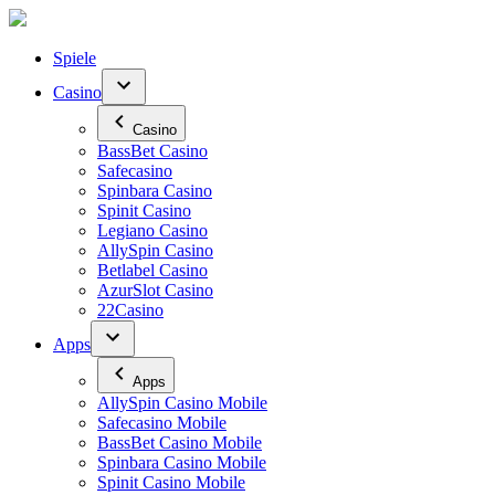
Spiele
Casino
Casino
BassBet Casino
Safecasino
Spinbara Casino
Spinit Casino
Legiano Casino
AllySpin Casino
Betlabel Casino
AzurSlot Casino
22Casino
Apps
Apps
AllySpin Casino Mobile
Safecasino Mobile
BassBet Casino Mobile
Spinbara Casino Mobile
Spinit Casino Mobile