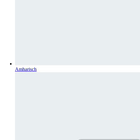
Amharisch