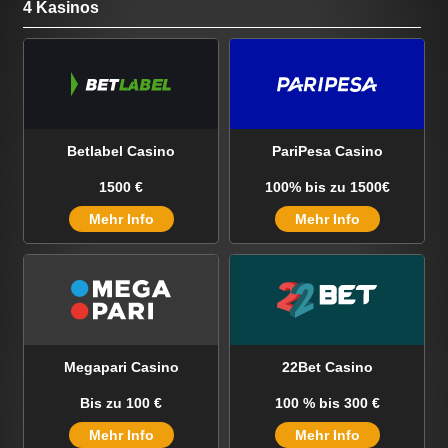
4 Kasinos
Betlabel Casino
PariPesa Casino
1500 €
100% bis zu 1500€
Mehr Info
Mehr Info
Megapari Casino
22Bet Casino
Bis zu 100 €
100 % bis 300 €
Mehr Info
Mehr Info