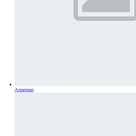
Armenian