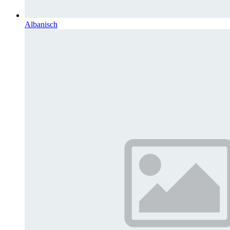
Albanisch