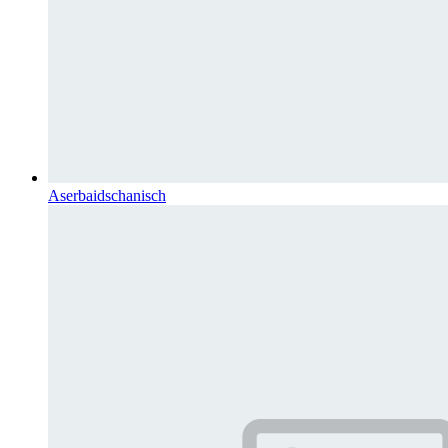
Aserbaidschanisch