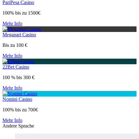
PariPesa Casino
100% bis zu 1500€
Mehr Info
Megapari Casino
Bis zu 100 €
Mehr Info
22Bet Casino
100 % bis 300 €
Mehr Info
Nomini Casino
100% bis zu 700€
Mehr Info
Andere Sprache