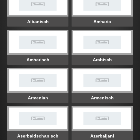
Albanisch
Amharic
Amharisch
Arabisch
Armenian
Armenisch
Aserbaidschanisch
Azerbaijani