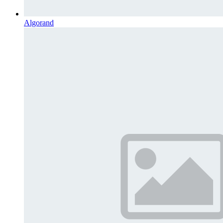
Algorand