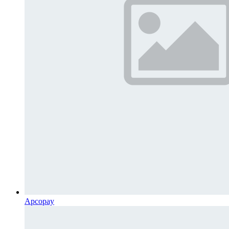
Apcopay