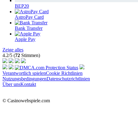
BEP20
AstroPay Card
Bank Transfer
Apple Pay
Zeige alles
4.2/5 (
72
Stimmen)
Verantwortlich spielen
Cookie Richtlinien
Nutzungsbedingungen
Datenschutzrichtlinien
Über uns
Kontakt
Casinoseiten in Deutschland
©
Casinowebspiele.com