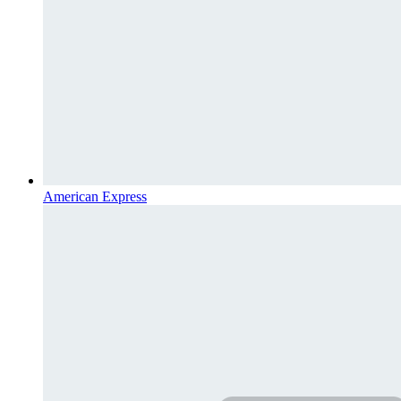
American Express