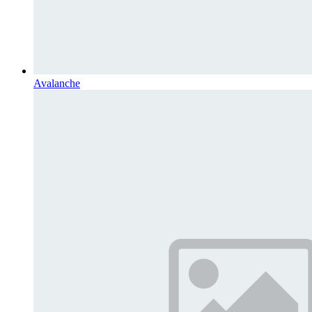
Avalanche