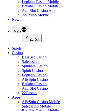
Legiano Casino Mobile
Betlabel Casino Mobile
AzurSlot Casino App
22Casino Mobile
News
Mehr
Zurück
Spiele
Casino
BassBet Casino
Safecasino
Spinbara Casino
Spinit Casino
Legiano Casino
AllySpin Casino
Betlabel Casino
AzurSlot Casino
22Casino
Apps
AllySpin Casino Mobile
Safecasino Mobile
BassBet Casino Mobile