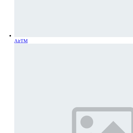
AirTM