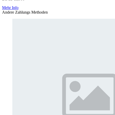
Mehr Info
Andere Zahlungs Methoden