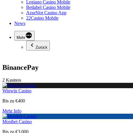
Legiano Casino Mobile
Betlabel Casino Mobile
AzurSlot Casino App
22Casino Mobile
News
Mehr
Zurück
BinancePay
2 Kasinos
Winwin Casino
Bis zu €400
Mehr Info
Mostbet Casino
Bis zu €3,000