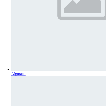
Algorand