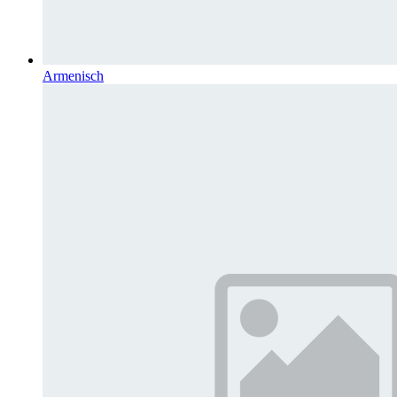
Armenisch