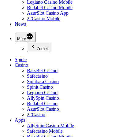
Legiano Casino Mobile
Betlabel Casino Mobile
AzurSlot Casino App
22Casino Mobile
News
Mehr
Zurück
Spiele
Casino
BassBet Casino
Safecasino
Spinbara Casino
Spinit Casino
Legiano Casino
AllySpin Casino
Betlabel Casino
AzurSlot Casino
22Casino
Apps
AllySpin Casino Mobile
Safecasino Mobile
BassBet Casino Mobile