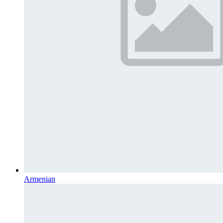
Armenian