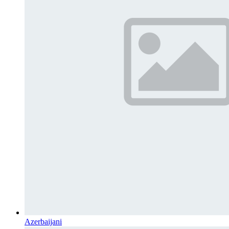
Azerbaijani