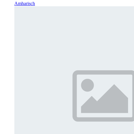
Amharisch