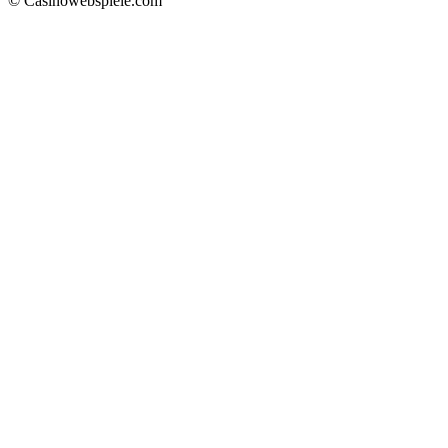
©
Casinowebspiele.com