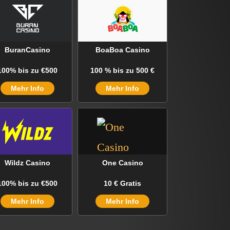
BuranCasino
BoaBoa Casino
100% bis zu €500
100 % bis zu 500 €
Mehr Info
Mehr Info
Wildz Casino
One Casino
100% bis zu €500
10 € Gratis
Mehr Info
Mehr Info