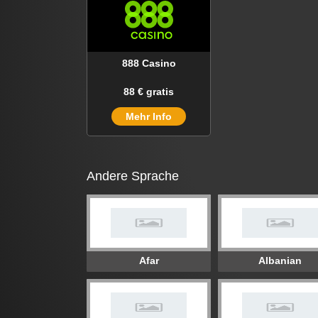
888 Casino
88 € gratis
Mehr Info
Andere Sprache
Afar
Albanian