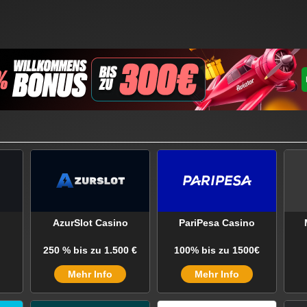
o
AzurSlot Casino
PariPesa Casino
250 % bis zu 1.500 €
100% bis zu 1500€
Mehr Info
Mehr Info