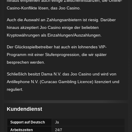
hinaus empfehlen auch einige Zwischeninstanzen, die Online-
Casino-Konflikte lösen, das Joo Casino.
Auch die Auswahl an Zahlungsanbietern ist riesig. Darüber
hinaus akzeptiert Joo Casino einige der beliebten
Kryptowährungen als Einzahlungen/Auszahlungen.
Der Glücksspielbetreiber hat auch ein lohnendes VIP-
Programm mit einer Stufenprogression, die wir später
besprechen werden.
Schließlich besitzt Dama N.V. das Joo Casino und wird von
Antillephone N.V. (Curacao Gambling Licence) lizenziert und
reguliert.
Kundendienst
Support auf Deutsch
Ja
Arbeitszeiten
24/7