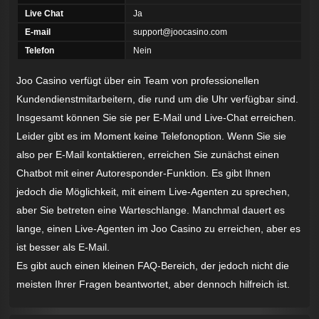
Live Chat
Ja
E-mail
support@joocasino.com
Telefon
Nein
Joo Casino verfügt über ein Team von professionellen
Kundendienstmitarbeitern, die rund um die Uhr verfügbar sind.
Insgesamt können Sie sie per E-Mail und Live-Chat erreichen.
Leider gibt es im Moment keine Telefonoption. Wenn Sie sie
also per E-Mail kontaktieren, erreichen Sie zunächst einen
Chatbot mit einer Autoresponder-Funktion. Es gibt Ihnen
jedoch die Möglichkeit, mit einem Live-Agenten zu sprechen,
aber Sie betreten eine Warteschlange. Manchmal dauert es
lange, einen Live-Agenten im Joo Casino zu erreichen, aber es
ist besser als E-Mail.
Es gibt auch einen kleinen FAQ-Bereich, der jedoch nicht die
meisten Ihrer Fragen beantwortet, aber dennoch hilfreich ist.