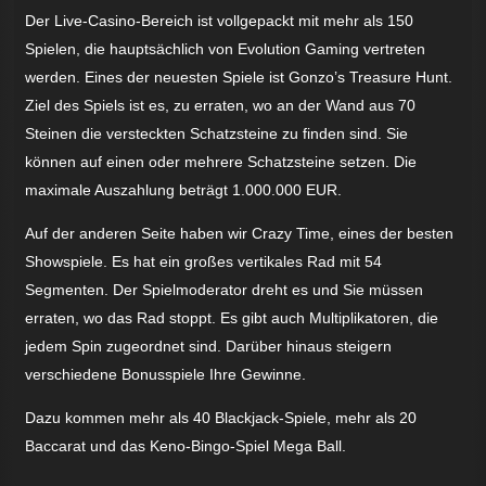
Der Live-Casino-Bereich ist vollgepackt mit mehr als 150
Spielen, die hauptsächlich von Evolution Gaming vertreten
werden. Eines der neuesten Spiele ist Gonzo’s Treasure Hunt.
Ziel des Spiels ist es, zu erraten, wo an der Wand aus 70
Steinen die versteckten Schatzsteine zu finden sind. Sie
können auf einen oder mehrere Schatzsteine setzen. Die
maximale Auszahlung beträgt 1.000.000 EUR.
Auf der anderen Seite haben wir Crazy Time, eines der besten
Showspiele. Es hat ein großes vertikales Rad mit 54
Segmenten. Der Spielmoderator dreht es und Sie müssen
erraten, wo das Rad stoppt. Es gibt auch Multiplikatoren, die
jedem Spin zugeordnet sind. Darüber hinaus steigern
verschiedene Bonusspiele Ihre Gewinne.
Dazu kommen mehr als 40 Blackjack-Spiele, mehr als 20
Baccarat und das Keno-Bingo-Spiel Mega Ball.