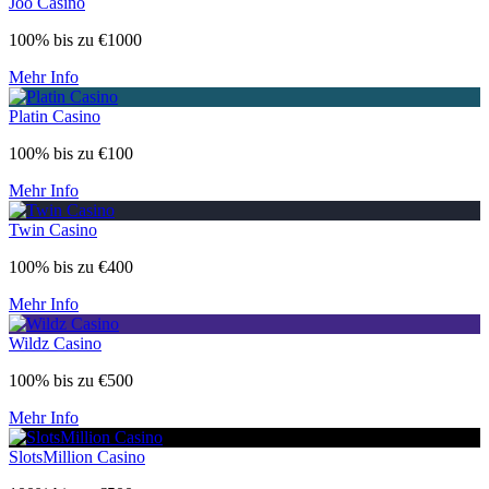
Joo Casino
100% bis zu €1000
Mehr Info
Platin Casino
100% bis zu €100
Mehr Info
Twin Casino
100% bis zu €400
Mehr Info
Wildz Casino
100% bis zu €500
Mehr Info
SlotsMillion Casino