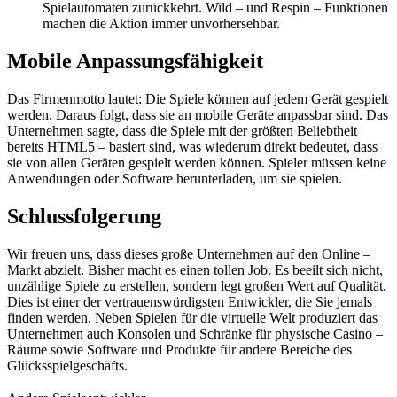
Spielautomaten zurückkehrt. Wild – und Respin – Funktionen
machen die Aktion immer unvorhersehbar.
Mobile Anpassungsfähigkeit
Das Firmenmotto lautet: Die Spiele können auf jedem Gerät gespielt
werden. Daraus folgt, dass sie an mobile Geräte anpassbar sind. Das
Unternehmen sagte, dass die Spiele mit der größten Beliebtheit
bereits HTML5 – basiert sind, was wiederum direkt bedeutet, dass
sie von allen Geräten gespielt werden können. Spieler müssen keine
Anwendungen oder Software herunterladen, um sie spielen.
Schlussfolgerung
Wir freuen uns, dass dieses große Unternehmen auf den Online –
Markt abzielt. Bisher macht es einen tollen Job. Es beeilt sich nicht,
unzählige Spiele zu erstellen, sondern legt großen Wert auf Qualität.
Dies ist einer der vertrauenswürdigsten Entwickler, die Sie jemals
finden werden. Neben Spielen für die virtuelle Welt produziert das
Unternehmen auch Konsolen und Schränke für physische Casino –
Räume sowie Software und Produkte für andere Bereiche des
Glücksspielgeschäfts.