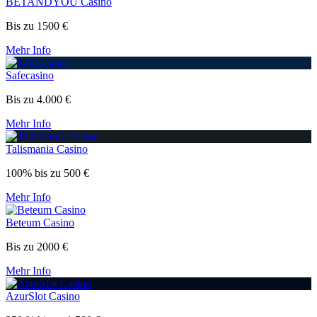
BETANDYOU Casino
Bis zu 1500 €
Mehr Info
Safecasino
Bis zu 4.000 €
Mehr Info
Talismania Casino
100% bis zu 500 €
Mehr Info
Beteum Casino
Bis zu 2000 €
Mehr Info
AzurSlot Casino