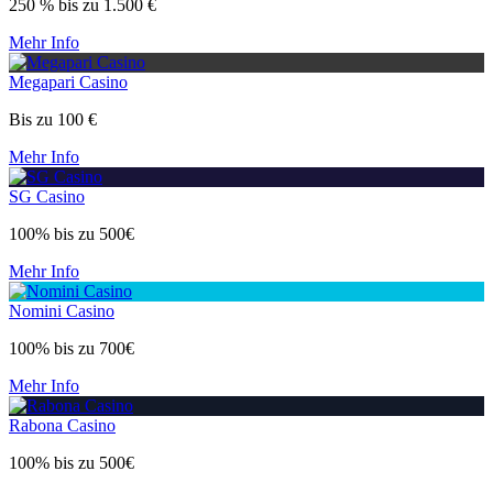
250 % bis zu 1.500 €
Mehr Info
Megapari Casino
Bis zu 100 €
Mehr Info
SG Casino
100% bis zu 500€
Mehr Info
Nomini Casino
100% bis zu 700€
Mehr Info
Rabona Casino
100% bis zu 500€