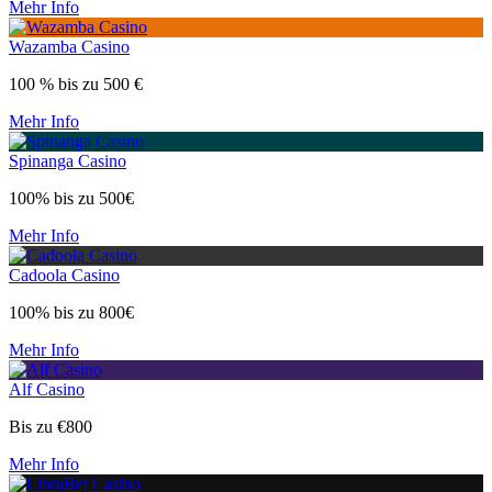
Mehr Info
Wazamba Casino
100 % bis zu 500 €
Mehr Info
Spinanga Casino
100% bis zu 500€
Mehr Info
Cadoola Casino
100% bis zu 800€
Mehr Info
Alf Casino
Bis zu €800
Mehr Info