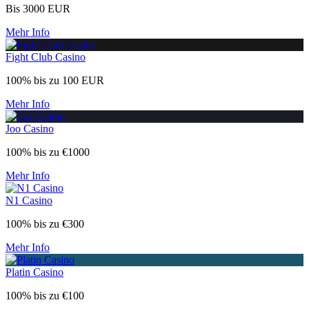
Bis 3000 EUR
Mehr Info
Fight Club Casino
100% bis zu 100 EUR
Mehr Info
Joo Casino
100% bis zu €1000
Mehr Info
N1 Casino
100% bis zu €300
Mehr Info
Platin Casino
100% bis zu €100