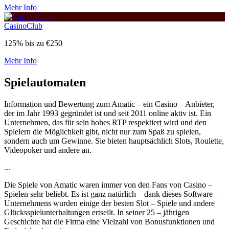
Mehr Info
CasinoClub
125% bis zu €250
Mehr Info
Spielautomaten
Information und Bewertung zum Amatic – ein Casino – Anbieter,
der im Jahr 1993 gegründet ist und seit 2011 online aktiv ist. Ein
Unternehmen, das für sein hohes RTP respektiert wird und den
Spielern die Möglichkeit gibt, nicht nur zum Spaß zu spielen,
sondern auch um Gewinne. Sie bieten hauptsächlich Slots, Roulette,
Videopoker und andere an.
...
Die Spiele von Amatic waren immer von den Fans von Casino –
Spielen sehr beliebt. Es ist ganz natürlich – dank dieses Software –
Unternehmens wurden einige der besten Slot – Spiele und andere
Glücksspielunterhaltungen ertsellt. In seiner 25 – jährigen
Geschichte hat die Firma eine Vielzahl von Bonusfunktionen und