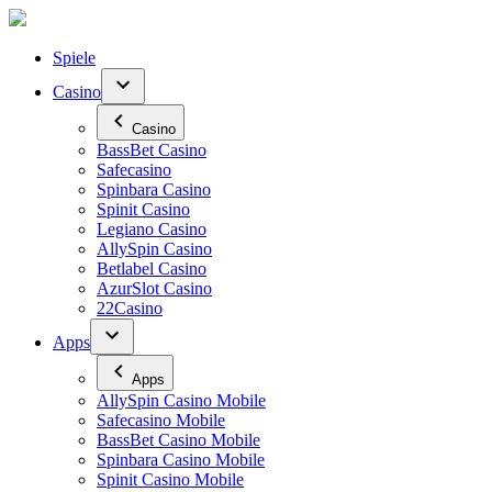
Spiele
Casino
Casino
BassBet Casino
Safecasino
Spinbara Casino
Spinit Casino
Legiano Casino
AllySpin Casino
Betlabel Casino
AzurSlot Casino
22Casino
Apps
Apps
AllySpin Casino Mobile
Safecasino Mobile
BassBet Casino Mobile
Spinbara Casino Mobile
Spinit Casino Mobile