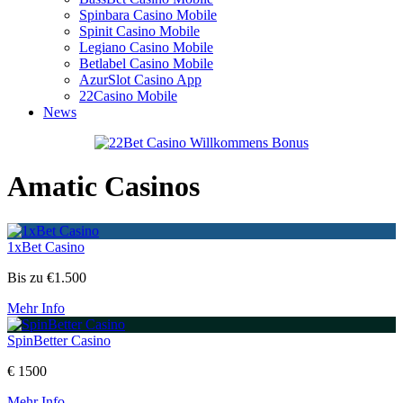
Spinbara Casino Mobile
Spinit Casino Mobile
Legiano Casino Mobile
Betlabel Casino Mobile
AzurSlot Casino App
22Casino Mobile
News
Amatic Casinos
1xBet Casino
Bis zu €1.500
Mehr Info
SpinBetter Casino
€ 1500
Mehr Info