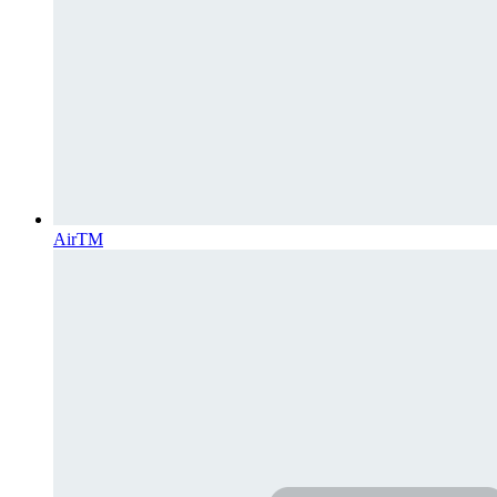
AirTM