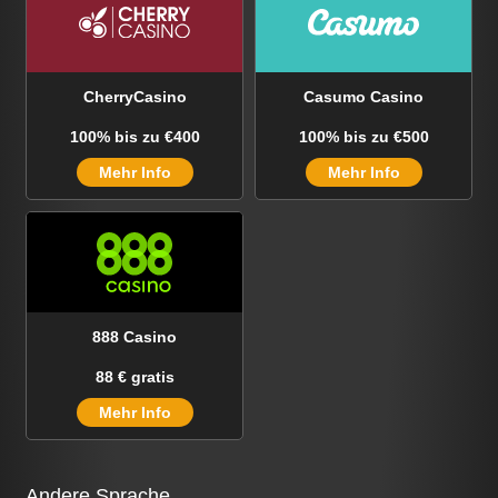
CherryCasino
Casumo Casino
100% bis zu €400
100% bis zu €500
Mehr Info
Mehr Info
888 Casino
88 € gratis
Mehr Info
Andere Sprache