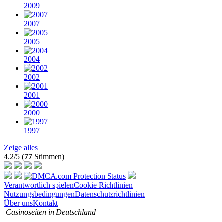
2009
2007
2005
2004
2002
2001
2000
1997
Zeige alles
4.2/5 (
77
Stimmen)
Verantwortlich spielen
Cookie Richtlinien
Nutzungsbedingungen
Datenschutzrichtlinien
Über uns
Kontakt
Casinoseiten in Deutschland