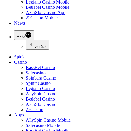
Legiano Casino Mobile
Betlabel Casino Mobile
AzurSlot Casino App
22Casino Mobile
News
Mehr
Zurück
Spiele
Casino
BassBet Casino
Safecasino
Spinbara Casino
Spinit Casino
Legiano Casino
AllySpin Casino
Betlabel Casino
AzurSlot Casino
22Casino
Apps
AllySpin Casino Mobile
Safecasino Mobile
BassBet Casino Mobile