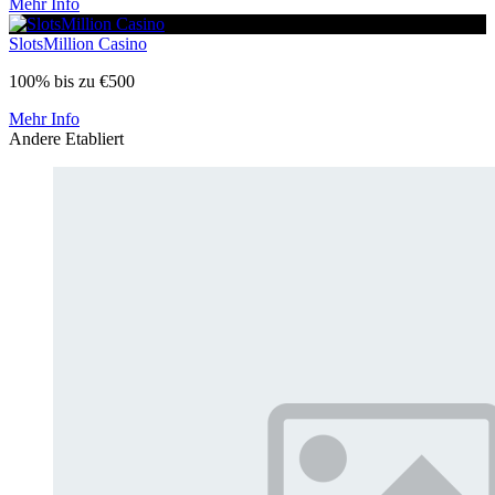
Mehr Info
SlotsMillion Casino
100% bis zu €500
Mehr Info
Andere Etabliert