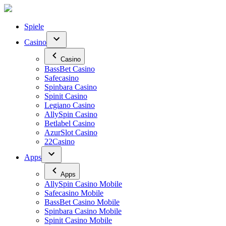
Spiele
Casino
Casino
BassBet Casino
Safecasino
Spinbara Casino
Spinit Casino
Legiano Casino
AllySpin Casino
Betlabel Casino
AzurSlot Casino
22Casino
Apps
Apps
AllySpin Casino Mobile
Safecasino Mobile
BassBet Casino Mobile
Spinbara Casino Mobile
Spinit Casino Mobile