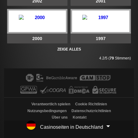
2002
2001
2000
1997
ZEIGE ALLES
4.2/5 (
79
Stimmen)
Verantwortlich spielen
Cookie Richtlinien
Nutzungsbedingungen
Datenschutzrichtlinien
Über uns
Kontakt
Casinoseiten in Deutschland