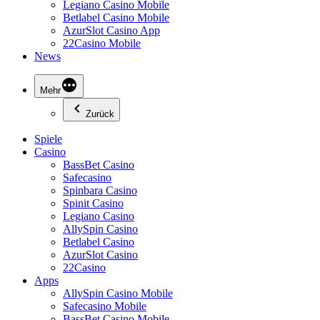
Legiano Casino Mobile
Betlabel Casino Mobile
AzurSlot Casino App
22Casino Mobile
News
Mehr
Zurück
Spiele
Casino
BassBet Casino
Safecasino
Spinbara Casino
Spinit Casino
Legiano Casino
AllySpin Casino
Betlabel Casino
AzurSlot Casino
22Casino
Apps
AllySpin Casino Mobile
Safecasino Mobile
BassBet Casino Mobile