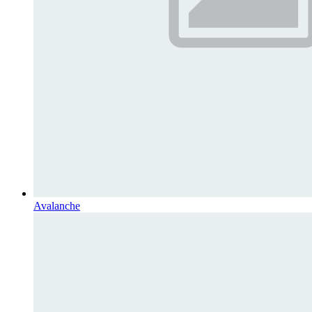
Avalanche