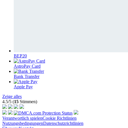
BEP20
AstroPay Card
Bank Transfer
Apple Pay
Zeige alles
4.5/5 (
15
Stimmen)
Verantwortlich spielen
Cookie Richtlinien
Nutzungsbedingungen
Datenschutzrichtlinien