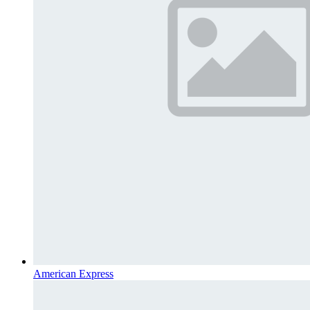
American Express