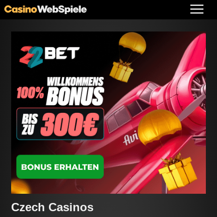
Czech Casinos