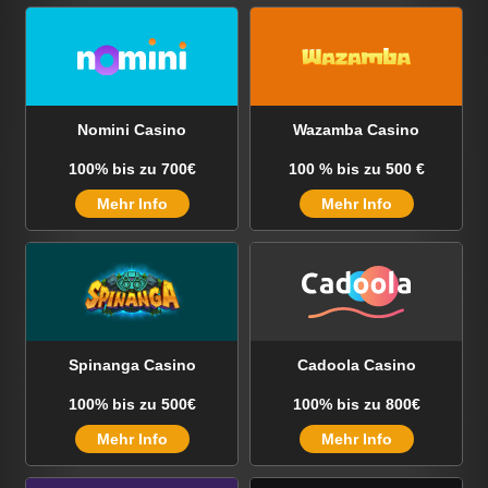
Nomini Casino
Wazamba Casino
100% bis zu 700€
100 % bis zu 500 €
Mehr Info
Mehr Info
Spinanga Casino
Cadoola Casino
100% bis zu 500€
100% bis zu 800€
Mehr Info
Mehr Info