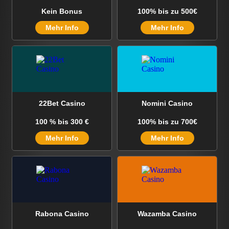
Kein Bonus
100% bis zu 500€
Mehr Info
Mehr Info
22Bet Casino
Nomini Casino
100 % bis 300 €
100% bis zu 700€
Mehr Info
Mehr Info
Rabona Casino
Wazamba Casino