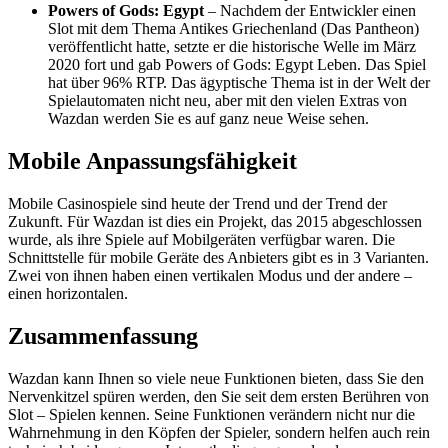
Powers of Gods: Egypt
– Nachdem der Entwickler einen
Slot mit dem Thema Antikes Griechenland (Das Pantheon)
veröffentlicht hatte, setzte er die historische Welle im März
2020 fort und gab Powers of Gods: Egypt Leben. Das Spiel
hat über 96% RTP. Das ägyptische Thema ist in der Welt der
Spielautomaten nicht neu, aber mit den vielen Extras von
Wazdan werden Sie es auf ganz neue Weise sehen.
Mobile Anpassungsfähigkeit
Mobile Casinospiele sind heute der Trend und der Trend der
Zukunft. Für Wazdan ist dies ein Projekt, das 2015 abgeschlossen
wurde, als ihre Spiele auf Mobilgeräten verfügbar waren. Die
Schnittstelle für mobile Geräte des Anbieters gibt es in 3 Varianten.
Zwei von ihnen haben einen vertikalen Modus und der andere –
einen horizontalen.
Zusammenfassung
Wazdan kann Ihnen so viele neue Funktionen bieten, dass Sie den
Nervenkitzel spüren werden, den Sie seit dem ersten Berühren von
Slot – Spielen kennen. Seine Funktionen verändern nicht nur die
Wahrnehmung in den Köpfen der Spieler, sondern helfen auch rein