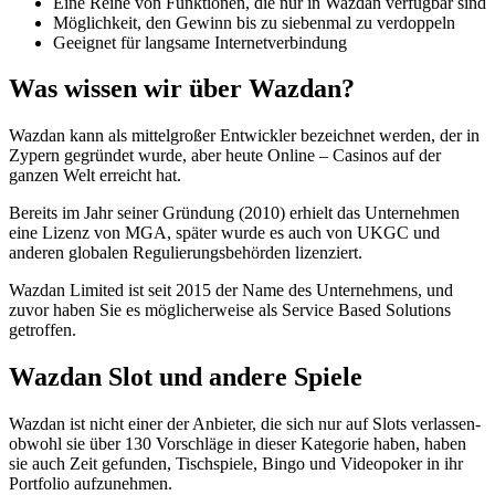
Eine Reihe von Funktionen, die nur in Wazdan verfügbar sind
Möglichkeit, den Gewinn bis zu siebenmal zu verdoppeln
Geeignet für langsame Internetverbindung
Was wissen wir über Wazdan?
Wazdan kann als mittelgroßer Entwickler bezeichnet werden, der in
Zypern gegründet wurde, aber heute Online – Casinos auf der
ganzen Welt erreicht hat.
Bereits im Jahr seiner Gründung (2010) erhielt das Unternehmen
eine Lizenz von MGA, später wurde es auch von UKGC und
anderen globalen Regulierungsbehörden lizenziert.
Wazdan Limited ist seit 2015 der Name des Unternehmens, und
zuvor haben Sie es möglicherweise als Service Based Solutions
getroffen.
Wazdan Slot und andere Spiele
Wazdan ist nicht einer der Anbieter, die sich nur auf Slots verlassen-
obwohl sie über 130 Vorschläge in dieser Kategorie haben, haben
sie auch Zeit gefunden, Tischspiele, Bingo und Videopoker in ihr
Portfolio aufzunehmen.