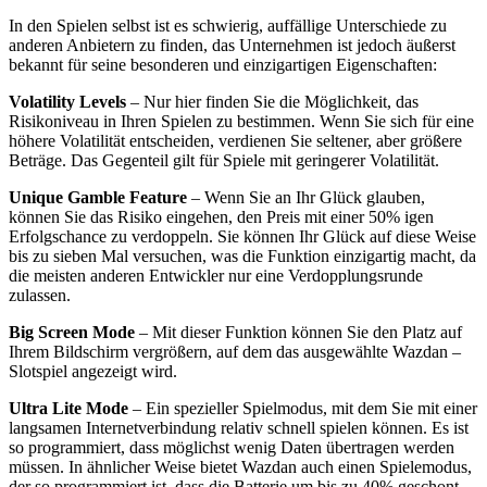
In den Spielen selbst ist es schwierig, auffällige Unterschiede zu
anderen Anbietern zu finden, das Unternehmen ist jedoch äußerst
bekannt für seine besonderen und einzigartigen Eigenschaften:
Volatility Levels
– Nur hier finden Sie die Möglichkeit, das
Risikoniveau in Ihren Spielen zu bestimmen. Wenn Sie sich für eine
höhere Volatilität entscheiden, verdienen Sie seltener, aber größere
Beträge. Das Gegenteil gilt für Spiele mit geringerer Volatilität.
Unique Gamble Feature
– Wenn Sie an Ihr Glück glauben,
können Sie das Risiko eingehen, den Preis mit einer 50% igen
Erfolgschance zu verdoppeln. Sie können Ihr Glück auf diese Weise
bis zu sieben Mal versuchen, was die Funktion einzigartig macht, da
die meisten anderen Entwickler nur eine Verdopplungsrunde
zulassen.
Big Screen Mode
– Mit dieser Funktion können Sie den Platz auf
Ihrem Bildschirm vergrößern, auf dem das ausgewählte Wazdan –
Slotspiel angezeigt wird.
Ultra Lite Mode
– Ein spezieller Spielmodus, mit dem Sie mit einer
langsamen Internetverbindung relativ schnell spielen können. Es ist
so programmiert, dass möglichst wenig Daten übertragen werden
müssen. In ähnlicher Weise bietet Wazdan auch einen Spielemodus,
der so programmiert ist, dass die Batterie um bis zu 40% geschont