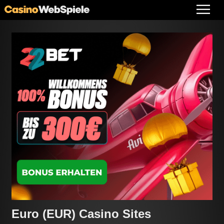
Euro (EUR) Casino Sites