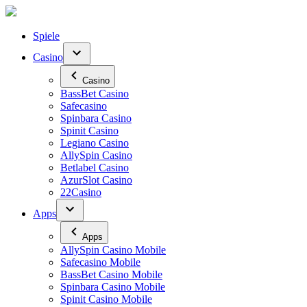
Spiele
Casino
Casino
BassBet Casino
Safecasino
Spinbara Casino
Spinit Casino
Legiano Casino
AllySpin Casino
Betlabel Casino
AzurSlot Casino
22Casino
Apps
Apps
AllySpin Casino Mobile
Safecasino Mobile
BassBet Casino Mobile
Spinbara Casino Mobile
Spinit Casino Mobile