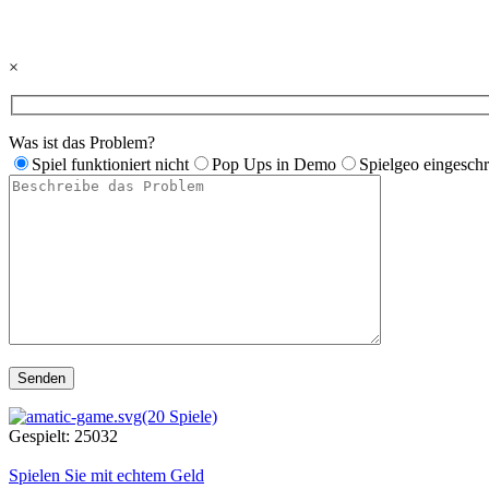
×
Was ist das Problem?
Spiel funktioniert nicht
Pop Ups in Demo
Spielgeo eingesch
(20 Spiele)
Gespielt: 25032
Spielen Sie mit echtem Geld