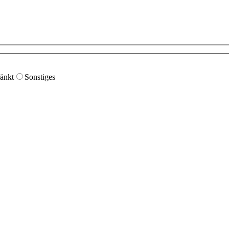
ränkt
Sonstiges