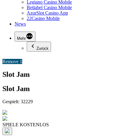
Legiano Casino Mobile
Betlabel Casino Mobile
AzurSlot Casino App
22Casino Mobile
News
Mehr
Zurück
Remove
1
Slot Jam
Slot Jam
Gespielt: 32229
SPIELE KOSTENLOS