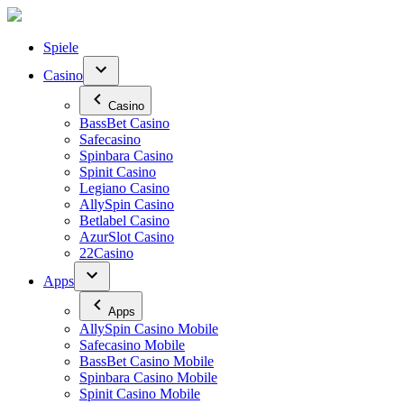
Spiele
Casino
Casino
BassBet Casino
Safecasino
Spinbara Casino
Spinit Casino
Legiano Casino
AllySpin Casino
Betlabel Casino
AzurSlot Casino
22Casino
Apps
Apps
AllySpin Casino Mobile
Safecasino Mobile
BassBet Casino Mobile
Spinbara Casino Mobile
Spinit Casino Mobile