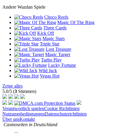
Andere Wazdan Spiele
Choco Reels
Magic Of The Ring
Three Cards
Kick Off
Magic Stars
Triple Star
Lost Treasure
Magic Target
Turbo Play
Lucky Fortune
Wild Jack
Vegas Hot
Zeige alles
5.0/5 (
3
Stimmen)
Verantwortlich spielen
Cookie Richtlinien
Nutzungsbedingungen
Datenschutzrichtlinien
Über uns
Kontakt
Casinoseiten in Deutschland