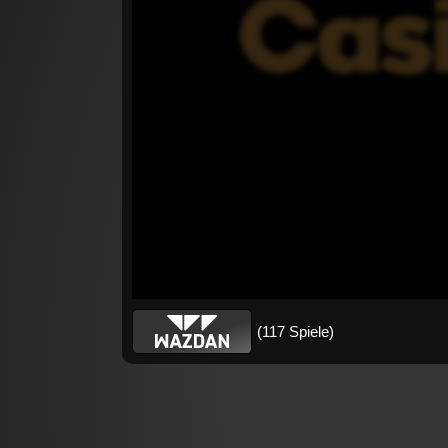
(117 Spiele)