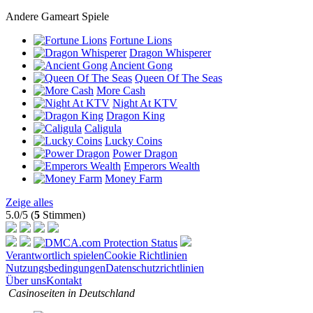
Andere Gameart Spiele
Fortune Lions
Dragon Whisperer
Ancient Gong
Queen Of The Seas
More Cash
Night At KTV
Dragon King
Caligula
Lucky Coins
Power Dragon
Emperors Wealth
Money Farm
Zeige alles
5.0/5 (
5
Stimmen)
Verantwortlich spielen
Cookie Richtlinien
Nutzungsbedingungen
Datenschutzrichtlinien
Über uns
Kontakt
Casinoseiten in Deutschland