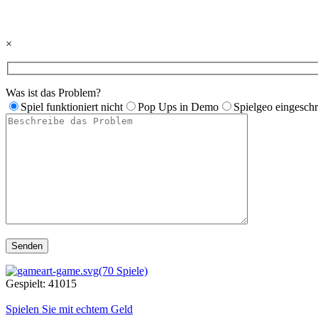
×
Was ist das Problem?
Spiel funktioniert nicht
Pop Ups in Demo
Spielgeo eingesch
(70 Spiele)
Gespielt: 41015
Spielen Sie mit echtem Geld