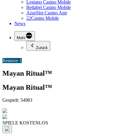
Legiano Casino Mobile
Betlabel Casino Mobile
AzurSlot Casino App
22Casino Mobile
News
Mehr
Zurück
Remove
1
Mayan Ritual™
Mayan Ritual™
Gespielt: 54983
SPIELE KOSTENLOS