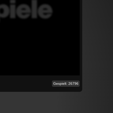
Gespielt: 26796