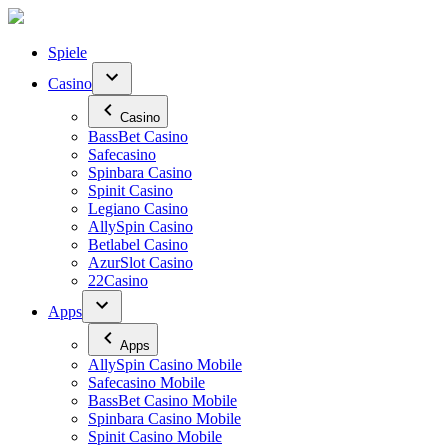
Spiele
Casino
Casino
BassBet Casino
Safecasino
Spinbara Casino
Spinit Casino
Legiano Casino
AllySpin Casino
Betlabel Casino
AzurSlot Casino
22Casino
Apps
Apps
AllySpin Casino Mobile
Safecasino Mobile
BassBet Casino Mobile
Spinbara Casino Mobile
Spinit Casino Mobile