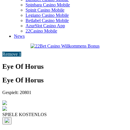
Spinbara Casino Mobile
Spinit Casino Mobile
Legiano Casino Mobile
Betlabel Casino Mobile
AzurSlot Casino App
22Casino Mobile
News
Remove
1
Eye Of Horus
Eye Of Horus
Gespielt: 20801
SPIELE KOSTENLOS