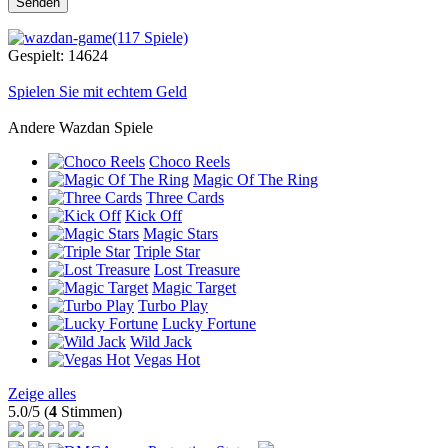
(117 Spiele)
Gespielt: 14624
Spielen Sie mit echtem Geld
Andere Wazdan Spiele
Choco Reels
Magic Of The Ring
Three Cards
Kick Off
Magic Stars
Triple Star
Lost Treasure
Magic Target
Turbo Play
Lucky Fortune
Wild Jack
Vegas Hot
Zeige alles
5.0/5 (
4
Stimmen)