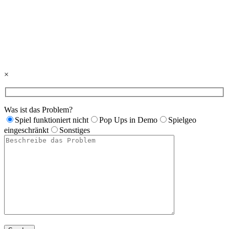
×
Was ist das Problem?
Spiel funktioniert nicht
Pop Ups in Demo
Spielgeo
eingeschränkt
Sonstiges