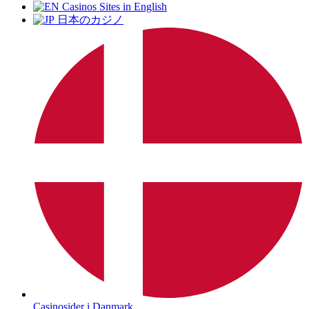
Casinos Sites in English
日本のカジノ
Casinosider i Danmark