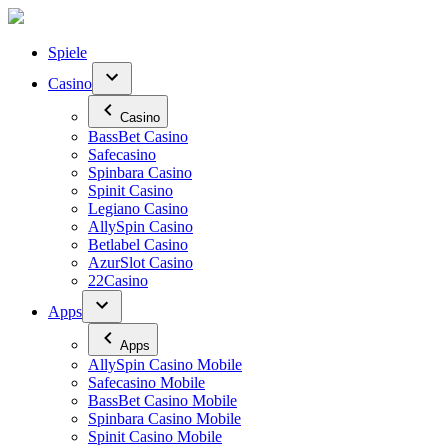
Spiele
Casino
Casino
BassBet Casino
Safecasino
Spinbara Casino
Spinit Casino
Legiano Casino
AllySpin Casino
Betlabel Casino
AzurSlot Casino
22Casino
Apps
Apps
AllySpin Casino Mobile
Safecasino Mobile
BassBet Casino Mobile
Spinbara Casino Mobile
Spinit Casino Mobile