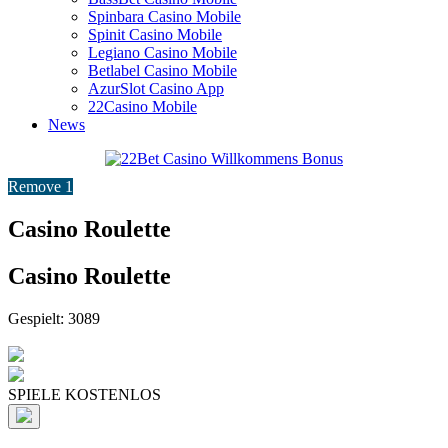
Spinbara Casino Mobile
Spinit Casino Mobile
Legiano Casino Mobile
Betlabel Casino Mobile
AzurSlot Casino App
22Casino Mobile
News
Remove
1
Casino Roulette
Casino Roulette
Gespielt: 3089
SPIELE KOSTENLOS