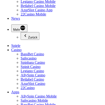
Legiano Casino Mobile
Betlabel Casino Mobile
AzurSlot Casino App
22Casino Mobile
News
Mehr
Zurück
Spiele
Casino
BassBet Casino
Safecasino
Spinbara Casino
Spinit Casino
Legiano Casino
AllySpin Casino
Betlabel Casino
AzurSlot Casino
22Casino
Apps
AllySpin Casino Mobile
Safecasino Mobile
BassBet Casino Mobile