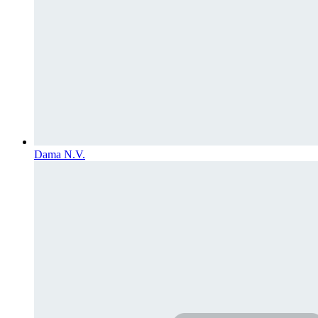
Dama N.V.