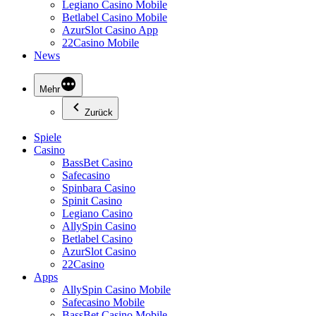
Legiano Casino Mobile
Betlabel Casino Mobile
AzurSlot Casino App
22Casino Mobile
News
Mehr
Zurück
Spiele
Casino
BassBet Casino
Safecasino
Spinbara Casino
Spinit Casino
Legiano Casino
AllySpin Casino
Betlabel Casino
AzurSlot Casino
22Casino
Apps
AllySpin Casino Mobile
Safecasino Mobile
BassBet Casino Mobile