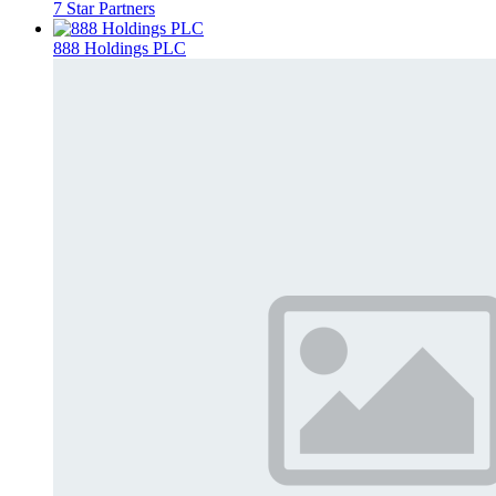
7 Star Partners
888 Holdings PLC