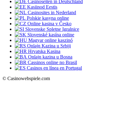
Casinoseiten in Deutschland
Kasiinod Eestis
Casinosites in Nederland
Polskie kasyna online
Online kasina v Česko
Slovenske Spletne Igralnice
Slovenské kasína online
Magyar online kaszinó
Onlajn Kazina u Srbiji
Hrvatska Kasina
Onlajn kazina u Bosna
Cassinos online no Brasil
Casinos en línea en Portugal
©
Casinowebspiele.com