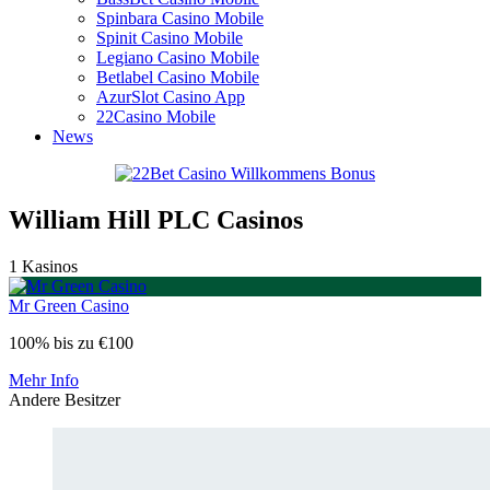
Spinbara Casino Mobile
Spinit Casino Mobile
Legiano Casino Mobile
Betlabel Casino Mobile
AzurSlot Casino App
22Casino Mobile
News
William Hill PLC Casinos
1 Kasinos
Mr Green Casino
100% bis zu €100
Mehr Info
Andere Besitzer