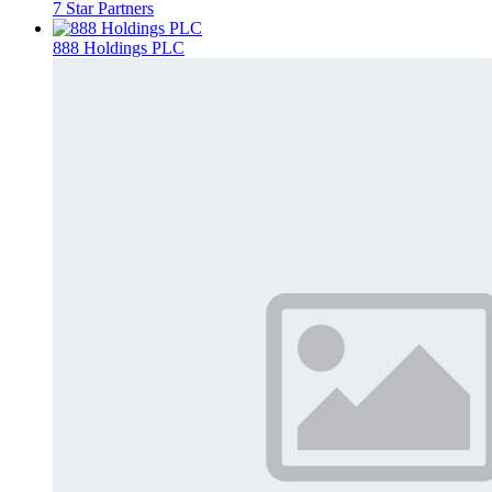
7 Star Partners
888 Holdings PLC