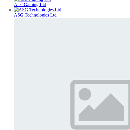
Alea Gaming Ltd
ASG Technologies Ltd