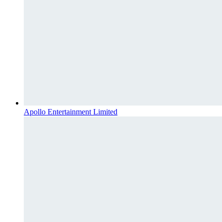
Apollo Entertainment Limited