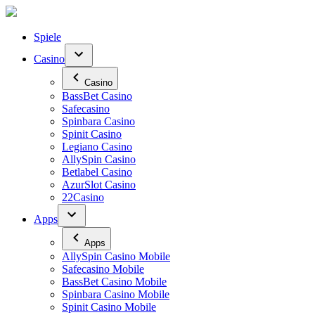
Spiele
Casino
Casino
BassBet Casino
Safecasino
Spinbara Casino
Spinit Casino
Legiano Casino
AllySpin Casino
Betlabel Casino
AzurSlot Casino
22Casino
Apps
Apps
AllySpin Casino Mobile
Safecasino Mobile
BassBet Casino Mobile
Spinbara Casino Mobile
Spinit Casino Mobile