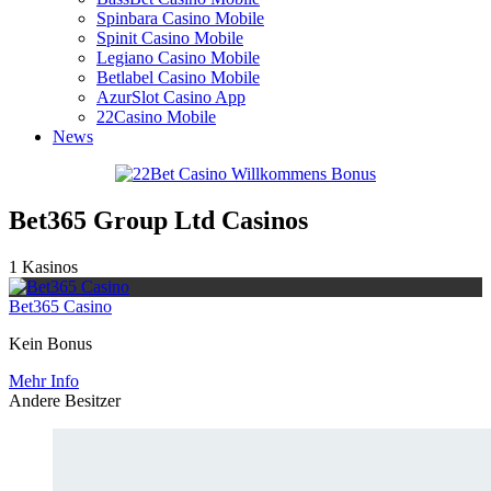
Spinbara Casino Mobile
Spinit Casino Mobile
Legiano Casino Mobile
Betlabel Casino Mobile
AzurSlot Casino App
22Casino Mobile
News
Bet365 Group Ltd Casinos
1 Kasinos
Bet365 Casino
Kein Bonus
Mehr Info
Andere Besitzer