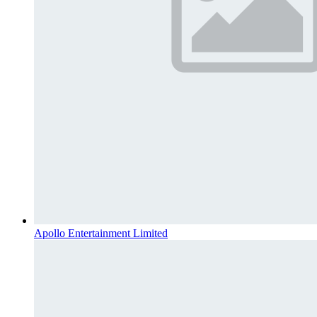
Apollo Entertainment Limited