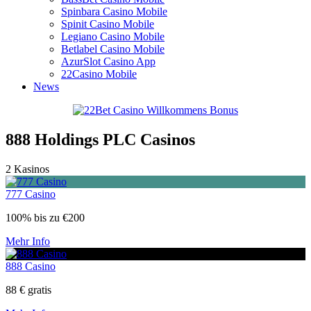
Spinbara Casino Mobile
Spinit Casino Mobile
Legiano Casino Mobile
Betlabel Casino Mobile
AzurSlot Casino App
22Casino Mobile
News
888 Holdings PLC Casinos
2 Kasinos
777 Casino
100% bis zu €200
Mehr Info
888 Casino
88 € gratis