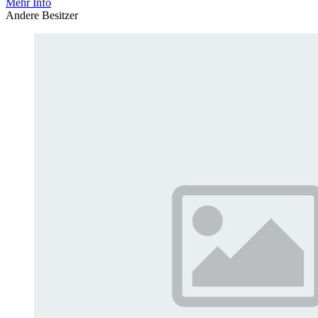
Mehr Info
Andere Besitzer