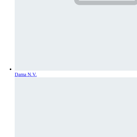
Dama N.V.