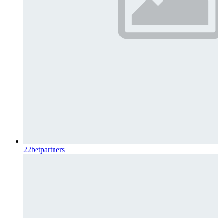
22betpartners