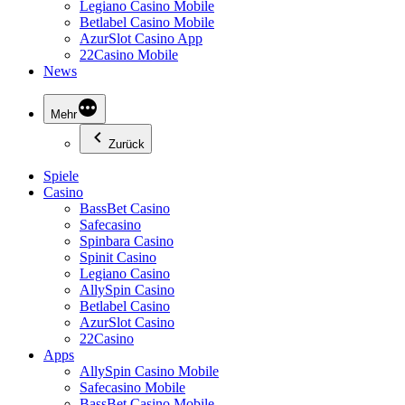
Legiano Casino Mobile
Betlabel Casino Mobile
AzurSlot Casino App
22Casino Mobile
News
Mehr
Zurück
Spiele
Casino
BassBet Casino
Safecasino
Spinbara Casino
Spinit Casino
Legiano Casino
AllySpin Casino
Betlabel Casino
AzurSlot Casino
22Casino
Apps
AllySpin Casino Mobile
Safecasino Mobile
BassBet Casino Mobile