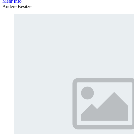
Mehr Info
Andere Besitzer