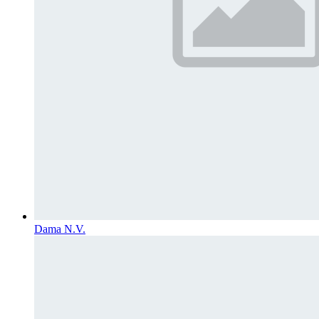
Dama N.V.