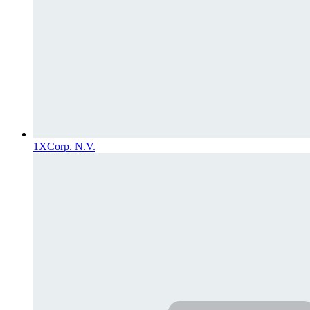
1XCorp. N.V.