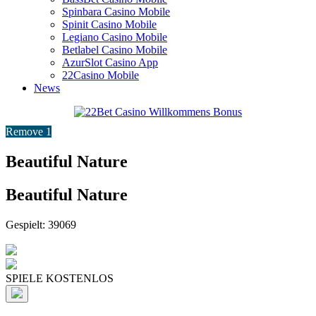
Spinbara Casino Mobile
Spinit Casino Mobile
Legiano Casino Mobile
Betlabel Casino Mobile
AzurSlot Casino App
22Casino Mobile
News
Remove
1
Beautiful Nature
Beautiful Nature
Gespielt: 39069
SPIELE KOSTENLOS