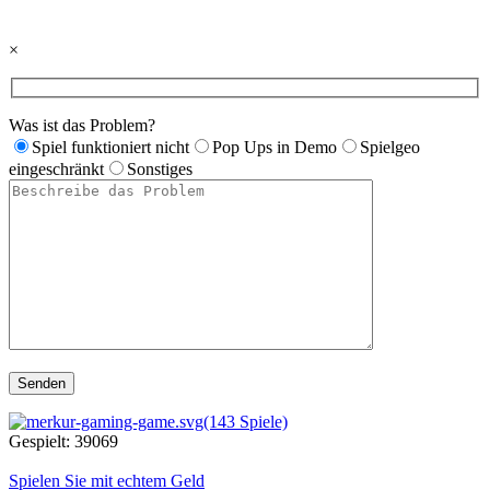
×
Was ist das Problem?
Spiel funktioniert nicht
Pop Ups in Demo
Spielgeo
eingeschränkt
Sonstiges
(143 Spiele)
Gespielt: 39069
Spielen Sie mit echtem Geld