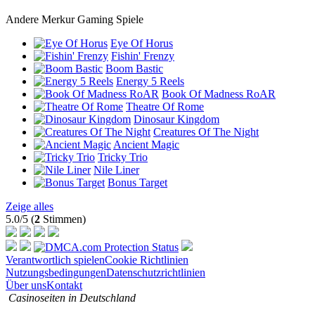
Andere Merkur Gaming Spiele
Eye Of Horus
Fishin' Frenzy
Boom Bastic
Energy 5 Reels
Book Of Madness RoAR
Theatre Of Rome
Dinosaur Kingdom
Creatures Of The Night
Ancient Magic
Tricky Trio
Nile Liner
Bonus Target
Zeige alles
5.0/5 (
2
Stimmen)
Verantwortlich spielen
Cookie Richtlinien
Nutzungsbedingungen
Datenschutzrichtlinien
Über uns
Kontakt
Casinoseiten in Deutschland