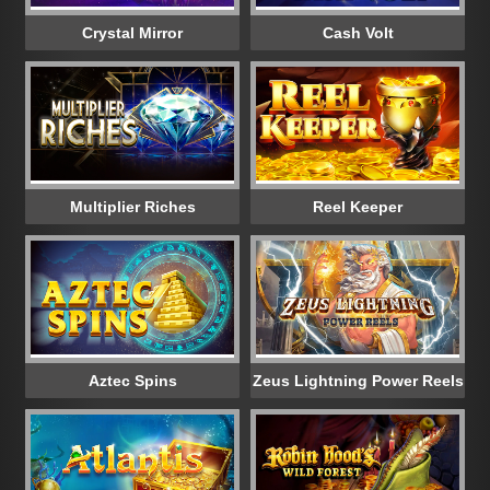
Cash Volt
Crystal Mirror
Multiplier Riches
Reel Keeper
Aztec Spins
Zeus Lightning Power Reels