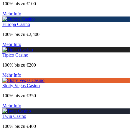
100% bis zu €100
Mehr Info
Europa Casino
100% bis zu €2,400
Mehr Info
Tipico Casino
100% bis zu €200
Mehr Info
Slotty Vegas Casino
100% bis zu €350
Mehr Info
Twin Casino
100% bis zu €400