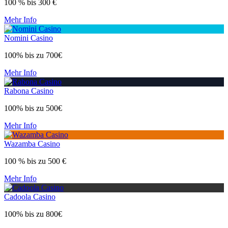
100 % bis 300 €
Mehr Info
Nomini Casino
100% bis zu 700€
Mehr Info
Rabona Casino
100% bis zu 500€
Mehr Info
Wazamba Casino
100 % bis zu 500 €
Mehr Info
Cadoola Casino
100% bis zu 800€