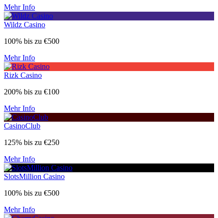
Mehr Info
Wildz Casino
100% bis zu €500
Mehr Info
Rizk Casino
200% bis zu €100
Mehr Info
CasinoClub
125% bis zu €250
Mehr Info
SlotsMillion Casino
100% bis zu €500
Mehr Info