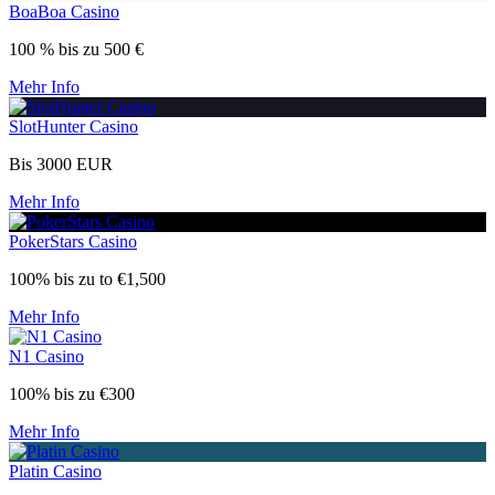
BoaBoa Casino
100 % bis zu 500 €
Mehr Info
SlotHunter Casino
Bis 3000 EUR
Mehr Info
PokerStars Casino
100% bis zu to €1,500
Mehr Info
N1 Casino
100% bis zu €300
Mehr Info
Platin Casino