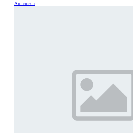
Amharisch