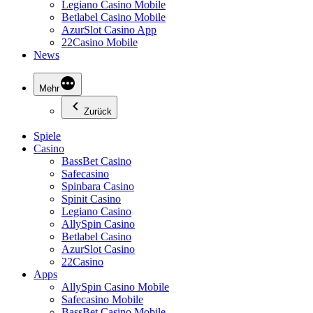
Legiano Casino Mobile
Betlabel Casino Mobile
AzurSlot Casino App
22Casino Mobile
News
Mehr
Zurück
Spiele
Casino
BassBet Casino
Safecasino
Spinbara Casino
Spinit Casino
Legiano Casino
AllySpin Casino
Betlabel Casino
AzurSlot Casino
22Casino
Apps
AllySpin Casino Mobile
Safecasino Mobile
BassBet Casino Mobile