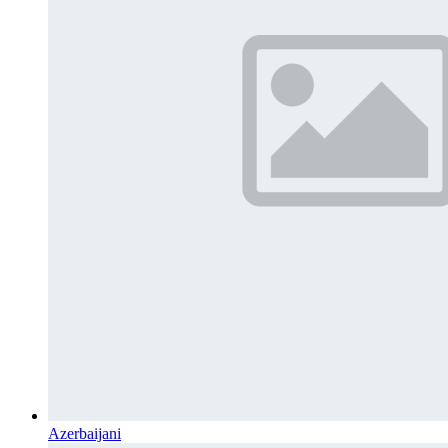
Azerbaijani