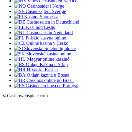
Sitios de casino en México
Casinosider i Norge
Casinosajter i Sverige
Kasinot Suomessa
Casinoseiten in Deutschland
Kasiinod Eestis
Casinosites in Nederland
Polskie kasyna online
Online kasina v Česko
Slovenske Spletne Igralnice
Slovenské kasína online
Magyar online kaszinó
Onlajn Kazina u Srbiji
Hrvatska Kasina
Onlajn kazina u Bosna
Cassinos online no Brasil
Casinos en línea en Portugal
©
Casinowebspiele.com