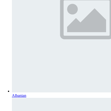
Albanian