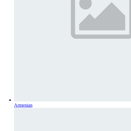
Armenian