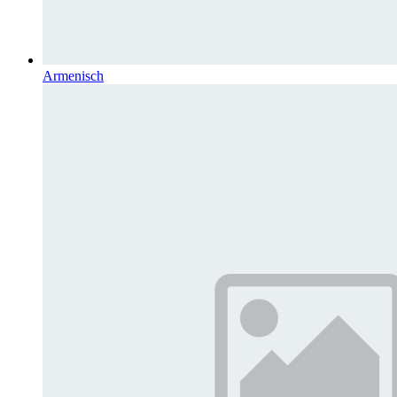
Armenisch