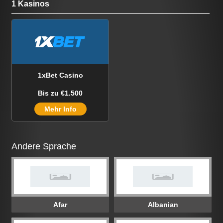
1 Kasinos
1xBet Casino
Bis zu €1.500
Mehr Info
Andere Sprache
Afar
Albanian