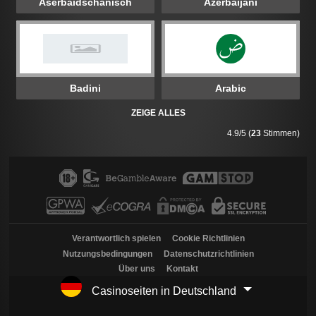
Aserbaidschanisch
Azerbaijani
Badini
Arabic
ZEIGE ALLES
4.9/5 (
23
Stimmen)
Verantwortlich spielen
Cookie Richtlinien
Nutzungsbedingungen
Datenschutzrichtlinien
Über uns
Kontakt
Casinoseiten in Deutschland