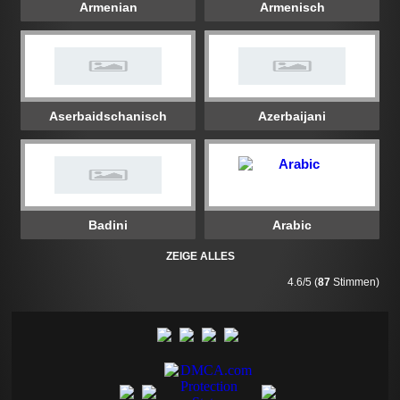
Armenian
Armenisch
Aserbaidschanisch
Azerbaijani
Badini
Arabic
ZEIGE ALLES
4.6/5 (
87
Stimmen)