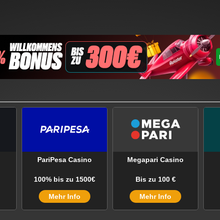
o
PariPesa Casino
Megapari Casino
100% bis zu 1500€
Bis zu 100 €
Mehr Info
Mehr Info