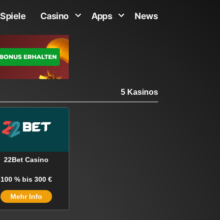
Spiele
Casino
Apps
News
5 Kasinos
22Bet Casino
100 % bis 300 €
Mehr Info