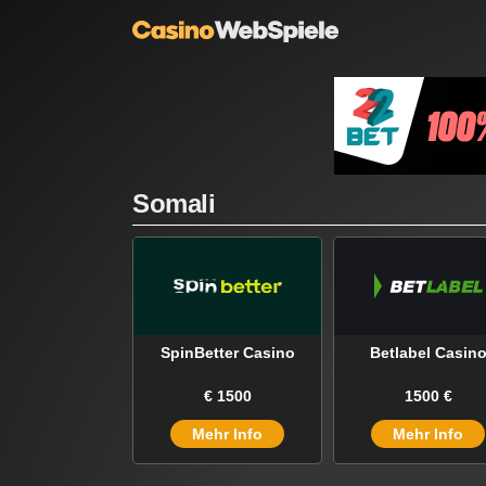
Somali
SpinBetter Casino
Betlabel Casin
€ 1500
1500 €
Mehr Info
Mehr Info