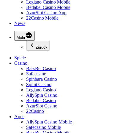
Legiano Casino Mobile
Betlabel Casino Mobile
AzurSlot Casino App
22Casino Mobile
News
Mehr
Zurück
Spiele
Casino
BassBet Casino
Safecasino
Spinbara Casino
Spinit Casino
Legiano Casino
AllySpin Casino
Betlabel Casino
AzurSlot Casino
22Casino
Apps
AllySpin Casino Mobile
Safecasino Mobile
BassBet Casino Mobile