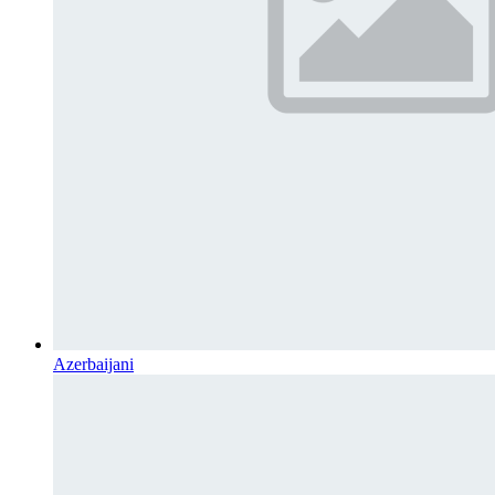
Azerbaijani