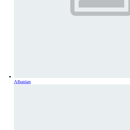
Albanian