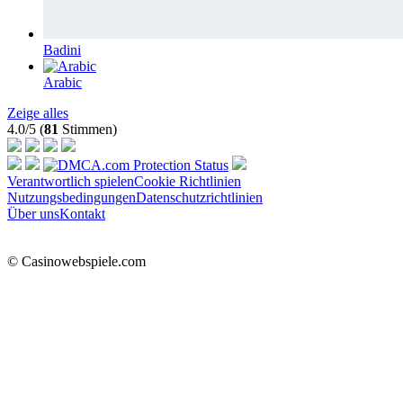
Badini
Arabic
Zeige alles
4.0/5 (
81
Stimmen)
Verantwortlich spielen
Cookie Richtlinien
Nutzungsbedingungen
Datenschutzrichtlinien
Über uns
Kontakt
Casinoseiten in Deutschland
©
Casinowebspiele.com