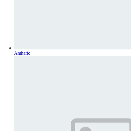
Amharic